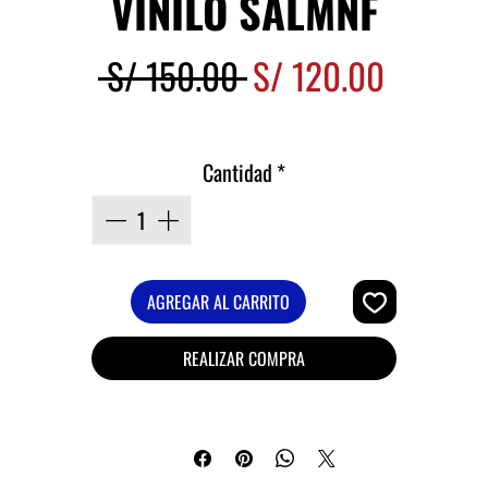
VINILO SALMNF
Precio
Precio
 S/ 150.00 
S/ 120.00
de
oferta
Cantidad
*
AGREGAR AL CARRITO
REALIZAR COMPRA