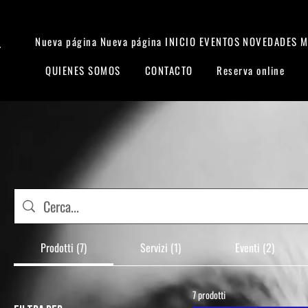
Nueva página
Nueva página
INICIO
EVENTOS
NOVEDADES
M
T
QUIENES SOMOS
CONTACTO
Reserva online
Prodotti (7)
Servizi (1)
Eventi (2)
7 prodotti