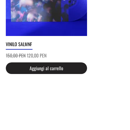
VINILO SALMNF
Prezzo regolare
Prezzo scontato
150,00 PEN
120,00 PEN
Aggiungi al carrello
ENLACES
Inicio
Últimos lanzamientos
Merch
Shows
Artistas